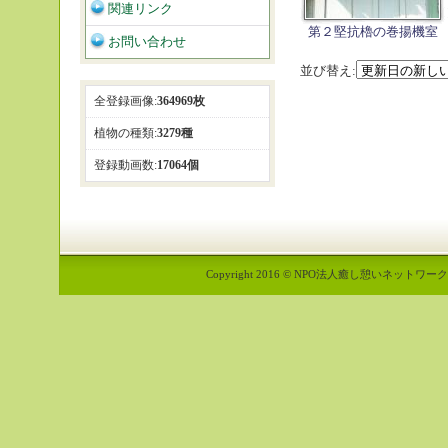
関連リンク
第２堅抗櫓の巻揚機室
お問い合わせ
並び替え:
全登録画像:
364969枚
植物の種類:
3279種
登録動画数:
17064個
Copyright 2016 © NPO法人癒し憩いネットワーク