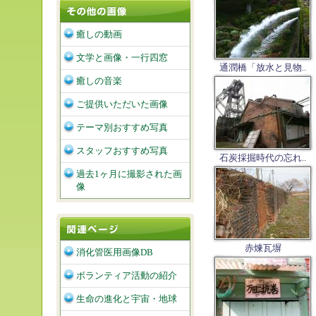
癒しの動画
文学と画像・一行四窓
通潤橋「放水と見物..
癒しの音楽
ご提供いただいた画像
テーマ別おすすめ写真
スタッフおすすめ写真
石炭採掘時代の忘れ..
過去1ヶ月に撮影された画
像
赤煉瓦塀
消化管医用画像DB
ボランティア活動の紹介
生命の進化と宇宙・地球