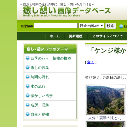
～自然と時間の流れの中に、癒し・憩いを見つける～
「ケンジ様か
四季の花々・植物の推移
[
全て
]
癒しの言葉
時間の流れ
並び替え:
水の流れ
懐かしい風景
名所・旧跡
自然と動物
大分「震動の滝と九..