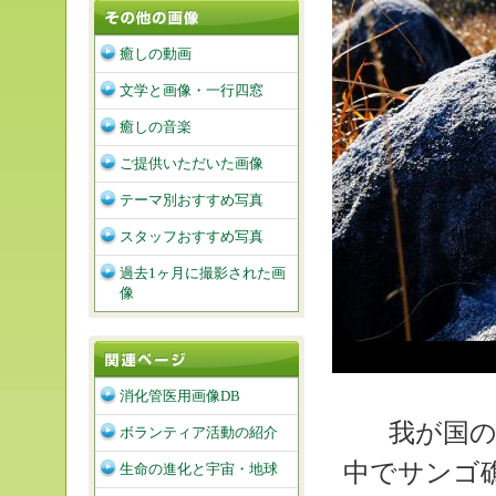
癒しの動画
文学と画像・一行四窓
癒しの音楽
ご提供いただいた画像
テーマ別おすすめ写真
スタッフおすすめ写真
過去1ヶ月に撮影された画
像
消化管医用画像DB
我が国の
ボランティア活動の紹介
中でサンゴ
生命の進化と宇宙・地球