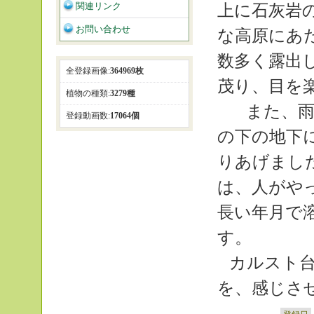
関連リンク
上に石灰岩
お問い合わせ
な高原にあ
数多く露出
全登録画像:
364969枚
茂り、目を
植物の種類:
3279種
また、雨
登録動画数:
17064個
の下の地下
りあげまし
は、人がや
長い年月で
す。
カルスト
を、感じさ