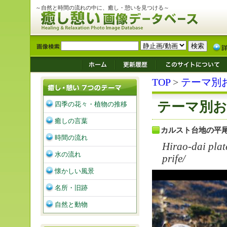
～自然と時間の流れの中に、癒し・憩いを見つける～
TOP
>
テーマ別
テーマ別お
四季の花々・植物の推移
癒しの言葉
カルスト台地の平
時間の流れ
Hirao-dai pla
水の流れ
prife/
懐かしい風景
名所・旧跡
自然と動物