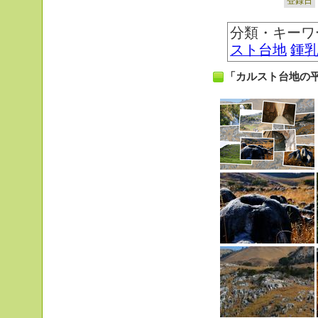
登録日
分類・キーワ
スト台地
鍾
「カルスト台地の