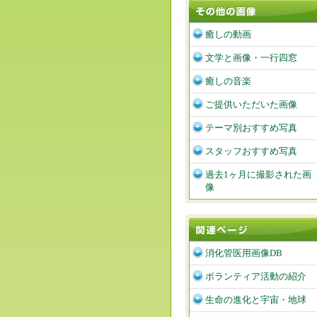
癒しの動画
文学と画像・一行四窓
癒しの音楽
ご提供いただいた画像
テーマ別おすすめ写真
スタッフおすすめ写真
過去1ヶ月に撮影された画
像
消化管医用画像DB
ボランティア活動の紹介
生命の進化と宇宙・地球