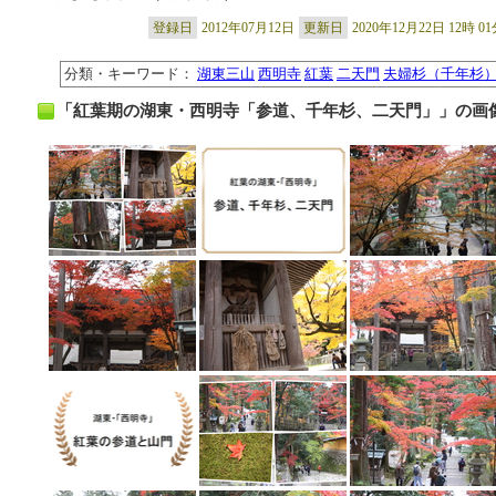
登録日
2012年07月12日
更新日
2020年12月22日 12時 0
分類・キーワード：
湖東三山
西明寺
紅葉
二天門
夫婦杉（千年杉
「紅葉期の湖東・西明寺「参道、千年杉、二天門」」の画