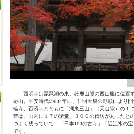
西明寺は琵琶湖の東、鈴鹿山脈の西山腹に位置す
応山。平安時代の834年に、仁明天皇の勅願により
輪寺、百済寺とともに「湖東三山」（天台宗）の１
昔は、山内に１７の諸堂、３００の僧坊があったと
つよく残っていて、「日本100の古寺」「近江水の
です。