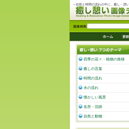
～自然と時間の流れの中に、癒し・憩
四季の花々・植物の推移
癒しの言葉
時間の流れ
水の流れ
懐かしい風景
名所・旧跡
自然と動物