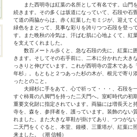
また西明寺は紅葉の名所として有名です。山門を
続きます。その多くは坂道になっていて、石段や石
て道の両脇からは、赤く紅葉したモミジが、迎えて
緑色をまとって、見事な彩りを誇りつつ石段を登っ
す。また晩秋の冷気は、汗ばむ肌に心地よくて、紅
を支えてくれました。
数百メートル歩くと、急な石段の先に、紅葉に囲
きます。そしてその右手前に、二本に分かれた大き
っきりと伸びています。これが西明寺の霊木である
年杉」。もともと２つあった杉の木が、根元で寄り
ったとのこと。
夫婦杉に手をあて、心で祈って・・・、石段を一
すぐ柿葺の八脚門を持った二天門へ。室町時代の初
重要文化財に指定されています。両脇には増長天と
寺を、森を、参拝者を、護っています。装飾のない
れました。また大きな草鞋が掛けてあり、つつがな
二天門をくぐると、本堂、鐘楼、三重塔が、紅葉に
来ました。（潮 信輔）