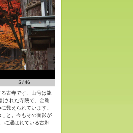
5
/
46
る古寺です。山号は龍
開創された寺院で、金剛
つに数えられています。
のこと。今もその面影が
宝」に選ばれている古刹