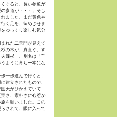
くぐると、長い参道が
畳の参道が・・・。そし
くれました。まだ黄色や
て行く足を、留めさせま
葉をゆっくり楽しむ気分
まれた二天門が見えて
な杉の木が、真直ぐ、す
「夫婦杉」、別名は「千
添うように育ち一本にな
歩一歩進んで行くと、
期に建立されたもので、
持国天がひかえていて、
質実さ、素朴さに心惹か
い旅を願いました。この
照らされて、眼に入って