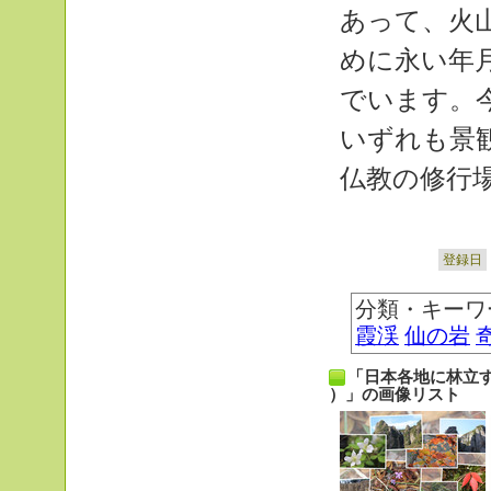
あって、火
めに永い年
でいます。
いずれも景
仏教の修行
登録日
分類・キーワ
霞渓
仙の岩
「日本各地に林立
）」の画像リスト