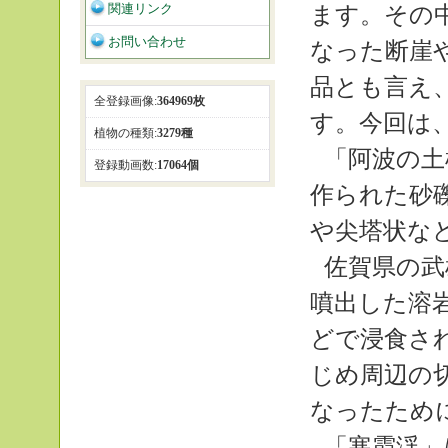
関連リンク
ます。その
お問い合わせ
なった断崖
品とも言え
全登録画像:
364969枚
す。今回は
植物の種類:
3279種
「阿波の土
登録動画数:
17064個
作られた砂
や尖塔状な
佐賀県の武
噴出した溶
どで浸食さ
じめ周辺の
なったため
「寒霞渓」