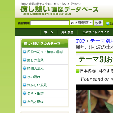
～自然と時間の流れの中に、癒し・憩いを見つける～
TOP
>
テーマ別
勝地（阿波の土
四季の花々・植物の推移
テーマ別お
癒しの言葉
時間の流れ
日本各地に林立す
水の流れ
Four sand or r
懐かしい風景
名所・旧跡
自然と動物