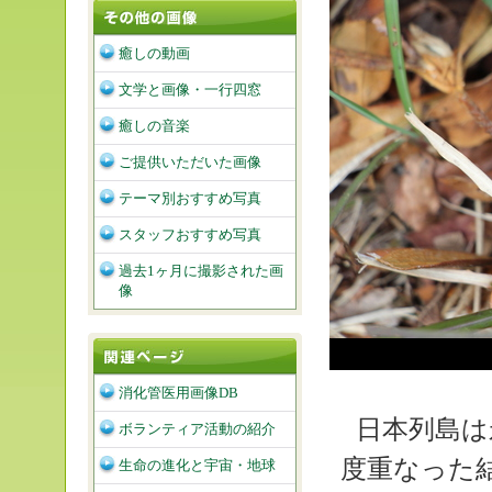
癒しの動画
文学と画像・一行四窓
癒しの音楽
ご提供いただいた画像
テーマ別おすすめ写真
スタッフおすすめ写真
過去1ヶ月に撮影された画
像
消化管医用画像DB
日本列島は
ボランティア活動の紹介
度重なった
生命の進化と宇宙・地球