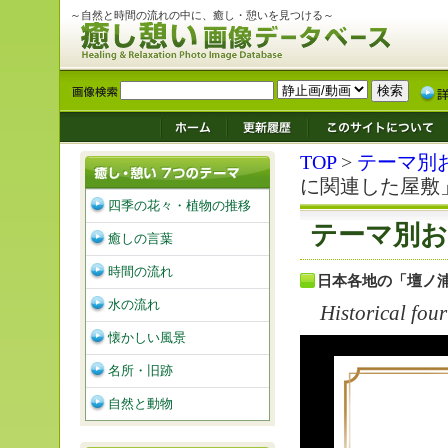
～自然と時間の流れの中に、癒し・憩いを見つける～
TOP
>
テーマ別
に関連した屋敷
四季の花々・植物の推移
テーマ別お
癒しの言葉
時間の流れ
日本各地の「壇ノ
水の流れ
Historical fou
懐かしい風景
名所・旧跡
自然と動物