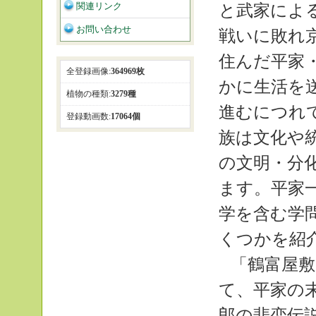
関連リンク
と武家によ
お問い合わせ
戦いに敗れ
住んだ平家
全登録画像:
364969枚
かに生活を
植物の種類:
3279種
進むにつれ
登録動画数:
17064個
族は文化や
の文明・分
ます。平家
学を含む学
くつかを紹
「鶴富屋
て、平家の
郎の悲恋伝