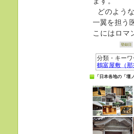
ます。
どのよう
一翼を担う
こにはロマ
登録日
分類・キーワ
鶴富屋敷（那
「日本各地の「壇