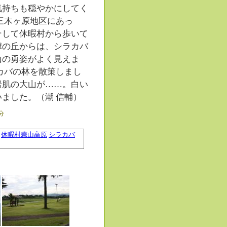
気持ちも穏やかにしてく
三木ヶ原地区にあっ
そして休暇村から歩いて
樺の丘からは、シラカバ
山の勇姿がよく見えま
カバの林を散策しまし
岩肌の大山が……。白い
ました。（潮 信輔）
8分
休暇村蒜山高原
シラカバ