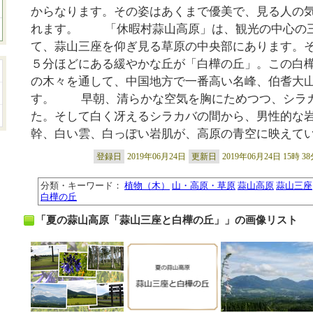
からなります。その姿はあくまで優美で、見る人の
れます。 「休暇村蒜山高原」は、観光の中心の
て、蒜山三座を仰ぎ見る草原の中央部にあります。
５分ほどにある緩やかな丘が「白樺の丘」。この白
の木々を通して、中国地方で一番高い名峰、伯耆大
す。 早朝、清らかな空気を胸にためつつ、シラ
た。そして白く冴えるシラカバの間から、男性的な
幹、白い雲、白っぽい岩肌が、高原の青空に映えてい
登録日
2019年06月24日
更新日
2019年06月24日 15時 3
分類・キーワード：
植物（木）
山・高原・草原
蒜山高原
蒜山三座
白樺の丘
「夏の蒜山高原「蒜山三座と白樺の丘」」の画像リスト