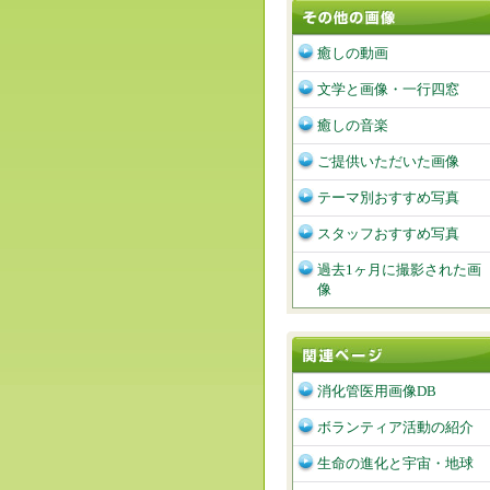
癒しの動画
文学と画像・一行四窓
癒しの音楽
ご提供いただいた画像
テーマ別おすすめ写真
スタッフおすすめ写真
過去1ヶ月に撮影された画
像
消化管医用画像DB
ボランティア活動の紹介
生命の進化と宇宙・地球