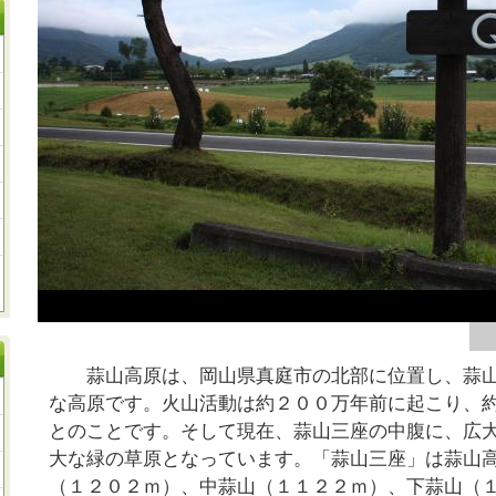
蒜山高原は、岡山県真庭市の北部に位置し、蒜山
な高原です。火山活動は約２００万年前に起こり、
とのことです。そして現在、蒜山三座の中腹に、広
大な緑の草原となっています。「蒜山三座」は蒜山
（１２０２ｍ）、中蒜山（１１２２ｍ）、下蒜山（