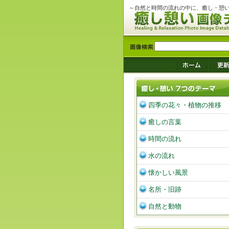
～自然と時間の流れの中に、癒し・憩
四季の花々・植物の推移
癒しの言葉
時間の流れ
水の流れ
懐かしい風景
名所・旧跡
自然と動物