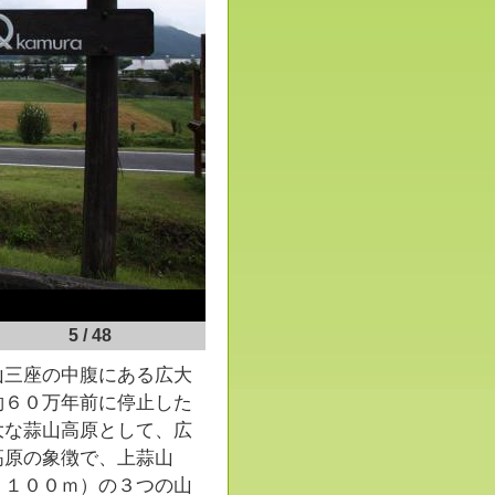
5
/
48
三座の中腹にある広大
約６０万年前に停止した
大な蒜山高原として、広
高原の象徴で、上蒜山
１１００ｍ）の３つの山