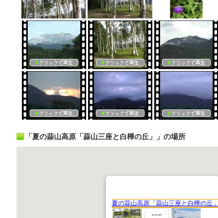
「夏の蒜山高原「蒜山三座と白樺の丘」」の場所