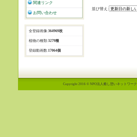
関連リンク
並び替え:
お問い合わせ
全登録画像:
364969枚
植物の種類:
3279種
登録動画数:
17064個
Copyright 2016 © NPO法人癒し憩いネットワーク