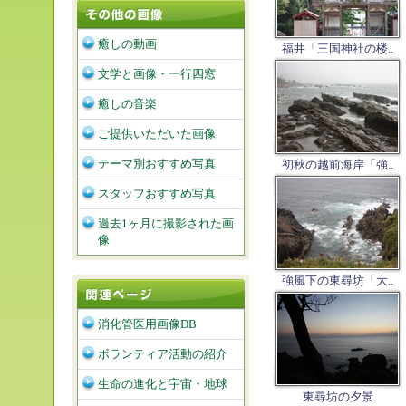
癒しの動画
福井「三国神社の楼..
文学と画像・一行四窓
癒しの音楽
ご提供いただいた画像
テーマ別おすすめ写真
初秋の越前海岸「強..
スタッフおすすめ写真
過去1ヶ月に撮影された画
像
強風下の東尋坊「大..
消化管医用画像DB
ボランティア活動の紹介
生命の進化と宇宙・地球
東尋坊の夕景