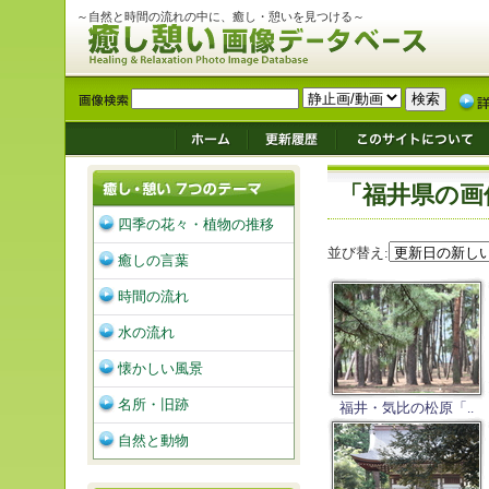
～自然と時間の流れの中に、癒し・憩いを見つける～
「福井県の画
四季の花々・植物の推移
並び替え:
癒しの言葉
時間の流れ
水の流れ
懐かしい風景
名所・旧跡
福井・気比の松原「..
自然と動物