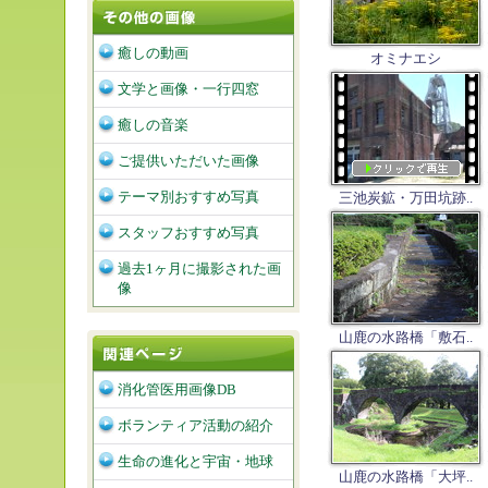
癒しの動画
オミナエシ
文学と画像・一行四窓
癒しの音楽
ご提供いただいた画像
テーマ別おすすめ写真
三池炭鉱・万田坑跡..
スタッフおすすめ写真
過去1ヶ月に撮影された画
像
山鹿の水路橋「敷石..
消化管医用画像DB
ボランティア活動の紹介
生命の進化と宇宙・地球
山鹿の水路橋「大坪..