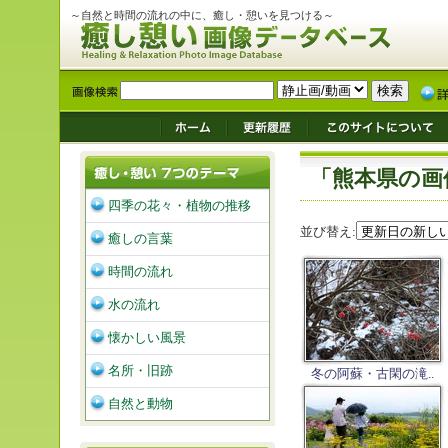
～自然と時間の流れの中に、癒し・憩いを見つける～
「熊本県の画
四季の花々・植物の推移
並び替え:
癒しの言葉
時間の流れ
水の流れ
懐かしい風景
名所・旧跡
冬の阿蘇・古閑の滝..
自然と動物