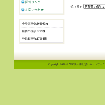
関連リンク
並び替え:
お問い合わせ
全登録画像:
364969枚
植物の種類:
3279種
登録動画数:
17064個
Copyright 2016 © NPO法人癒し憩いネットワーク