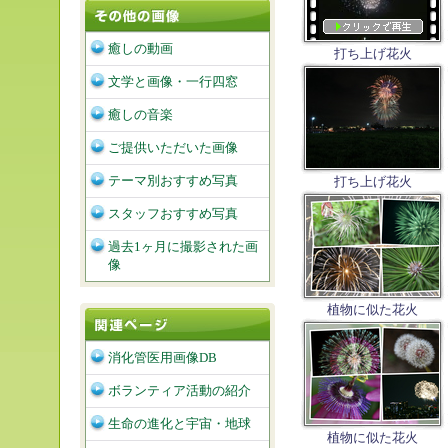
癒しの動画
打ち上げ花火
文学と画像・一行四窓
癒しの音楽
ご提供いただいた画像
テーマ別おすすめ写真
打ち上げ花火
スタッフおすすめ写真
過去1ヶ月に撮影された画
像
植物に似た花火
消化管医用画像DB
ボランティア活動の紹介
生命の進化と宇宙・地球
植物に似た花火