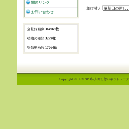
関連リンク
並び替え:
お問い合わせ
全登録画像:
364969枚
植物の種類:
3279種
登録動画数:
17064個
Copyright 2016 © NPO法人癒し憩いネットワーク