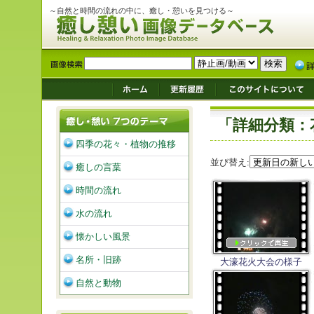
～自然と時間の流れの中に、癒し・憩いを見つける～
「詳細分類：
四季の花々・植物の推移
並び替え:
癒しの言葉
時間の流れ
水の流れ
懐かしい風景
名所・旧跡
大濠花火大会の様子
自然と動物