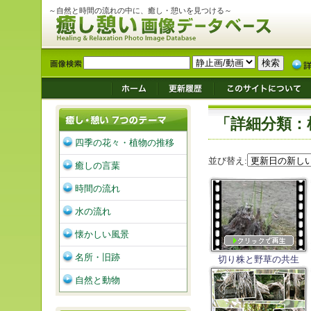
～自然と時間の流れの中に、癒し・憩いを見つける～
「詳細分類：
四季の花々・植物の推移
並び替え:
癒しの言葉
時間の流れ
水の流れ
懐かしい風景
名所・旧跡
切り株と野草の共生
自然と動物