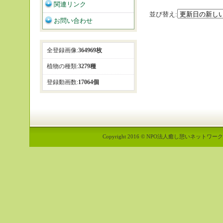
関連リンク
並び替え:
お問い合わせ
全登録画像:
364969枚
植物の種類:
3279種
登録動画数:
17064個
Copyright 2016 © NPO法人癒し憩いネットワーク