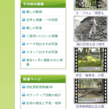
癒しの動画
タ・プロム「周壁を..
文学と画像・一行四窓
癒しの音楽
ご提供いただいた画像
テーマ別おすすめ写真
城の石垣を這う樹木
スタッフおすすめ写真
過去1ヶ月に撮影された画
像
伊豆「修善寺」の苔..
消化管医用画像DB
ボランティア活動の紹介
生命の進化と宇宙・地球
沼津御用邸記念公園..