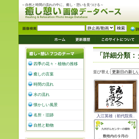
～自然と時間の流れの中に、癒し・憩いを見つける～
「詳細分類：
四季の花々・植物の推移
並び替え:
癒しの言葉
時間の流れ
水の流れ
懐かしい風景
名所・旧跡
入江英雄（初代院長..
自然と動物