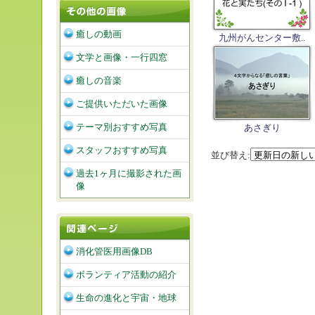
癒しの動画
九州がんセンター敷..
文学と画像・一行四窓
癒しの音楽
ご提供いただいた画像
テーマ別おすすめ写真
あさぎり
スタッフおすすめ写真
並び替え:
過去1ヶ月に撮影された画
像
消化管医用画像DB
ボランティア活動の紹介
生命の進化と宇宙・地球