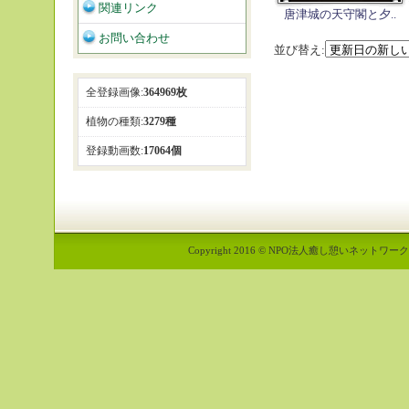
関連リンク
唐津城の天守閣と夕..
お問い合わせ
並び替え:
全登録画像:
364969枚
植物の種類:
3279種
登録動画数:
17064個
Copyright 2016 © NPO法人癒し憩いネットワーク