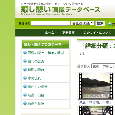
～自然と時間の流れの中に、癒し・憩いを見つける～
「詳細分類：
四季の花々・植物の推移
ジ)
癒しの言葉
並び替え:
時間の流れ
水の流れ
懐かしい風景
名所・旧跡
糸島「芥屋海水浴場」
自然と動物