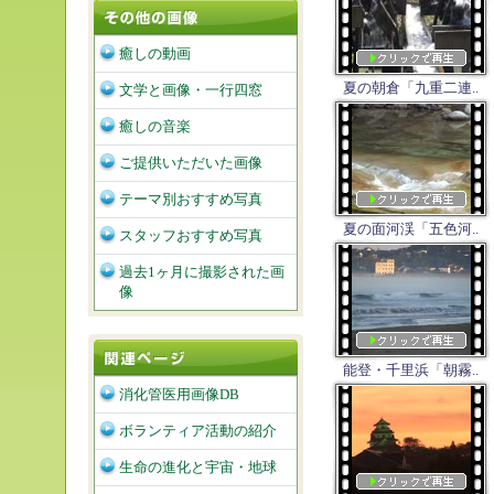
癒しの動画
夏の朝倉「九重二連..
文学と画像・一行四窓
癒しの音楽
ご提供いただいた画像
テーマ別おすすめ写真
夏の面河渓「五色河..
スタッフおすすめ写真
過去1ヶ月に撮影された画
像
能登・千里浜「朝霧..
消化管医用画像DB
ボランティア活動の紹介
生命の進化と宇宙・地球