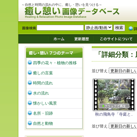
～自然と時間の流れの中に、癒し・憩いを見つける～
「詳細分類：
四季の花々・植物の推移
並び替え:
癒しの言葉
時間の流れ
水の流れ
懐かしい風景
名所・旧跡
秋の飛鳥寺「寺庭と..
自然と動物
並び替え: