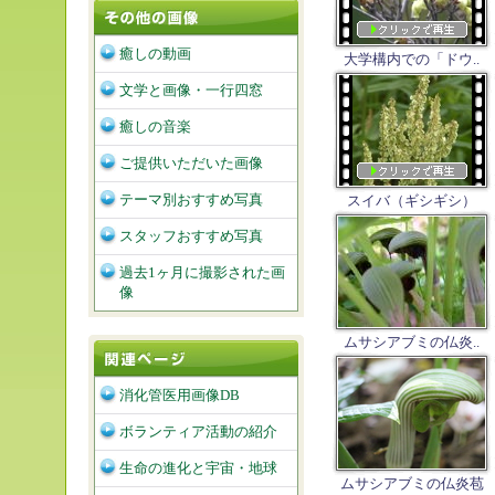
癒しの動画
大学構内での「ドウ..
文学と画像・一行四窓
癒しの音楽
ご提供いただいた画像
テーマ別おすすめ写真
スイバ（ギシギシ）
スタッフおすすめ写真
過去1ヶ月に撮影された画
像
ムサシアブミの仏炎..
消化管医用画像DB
ボランティア活動の紹介
生命の進化と宇宙・地球
ムサシアブミの仏炎苞