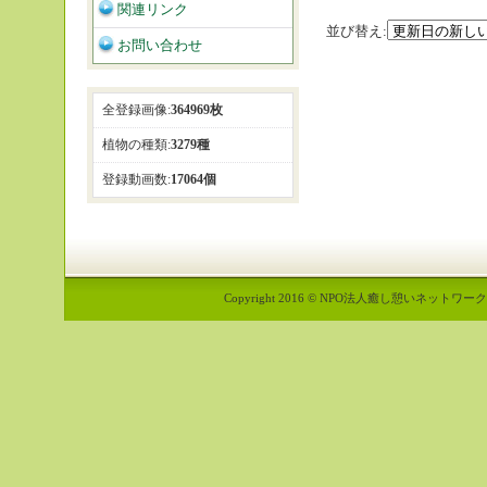
関連リンク
並び替え:
お問い合わせ
全登録画像:
364969枚
植物の種類:
3279種
登録動画数:
17064個
Copyright 2016 © NPO法人癒し憩いネットワーク