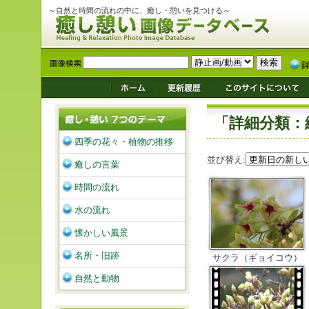
～自然と時間の流れの中に、癒し・憩いを見つける～
「詳細分類：
四季の花々・植物の推移
並び替え:
癒しの言葉
時間の流れ
水の流れ
懐かしい風景
名所・旧跡
サクラ（ギョイコウ）
自然と動物