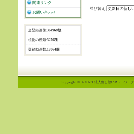
関連リンク
並び替え:
お問い合わせ
全登録画像:
364969枚
植物の種類:
3279種
登録動画数:
17064個
Copyright 2016 © NPO法人癒し憩いネットワーク