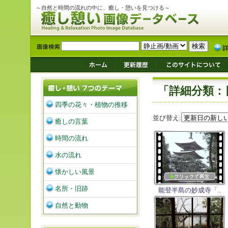
～自然と時間の流れの中に、癒し・憩いを見つける～
「詳細分類：
四季の花々・植物の推移
並び替え:
癒しの言葉
時間の流れ
水の流れ
懐かしい風景
名所・旧跡
能登半島の妙成寺「..
自然と動物