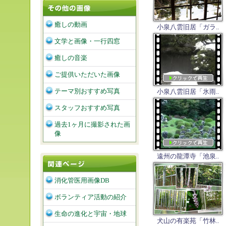
癒しの動画
小泉八雲旧居「ガラ..
文学と画像・一行四窓
癒しの音楽
ご提供いただいた画像
テーマ別おすすめ写真
小泉八雲旧居「氷雨..
スタッフおすすめ写真
過去1ヶ月に撮影された画
像
遠州の龍潭寺「池泉..
消化管医用画像DB
ボランティア活動の紹介
生命の進化と宇宙・地球
犬山の有楽苑「竹林..