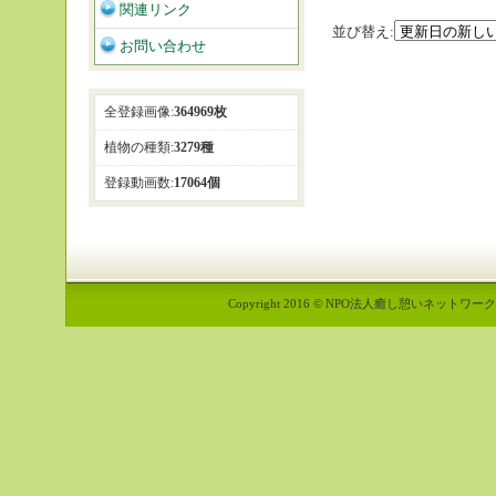
関連リンク
並び替え:
お問い合わせ
全登録画像:
364969枚
植物の種類:
3279種
登録動画数:
17064個
Copyright 2016 © NPO法人癒し憩いネットワーク