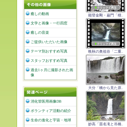
癒しの動画
能登金剛・巌門「積..
文学と画像・一行四窓
癒しの音楽
ご提供いただいた画像
テーマ別おすすめ写真
晩秋の奥祖谷「二重..
スタッフおすすめ写真
過去1ヶ月に撮影された画
像
大分「橋から見た原..
消化管医用画像DB
ボランティア活動の紹介
生命の進化と宇宙・地球
妙高「苗名滝と吊橋..