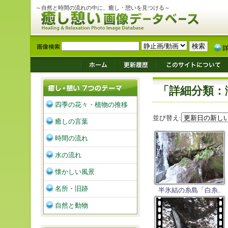
～自然と時間の流れの中に、癒し・憩いを見つける～
「詳細分類：
四季の花々・植物の推移
並び替え:
癒しの言葉
時間の流れ
水の流れ
懐かしい風景
名所・旧跡
半氷結の糸島「白糸..
自然と動物