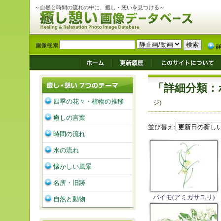
～自然と時間の流れの中に、癒し・憩いを見つける～
「詳細分類：
四季の花々・植物の推移
ジ)
癒しの言葉
並び替え:
時間の流れ
水の流れ
懐かしい風景
名所・旧跡
バイモ(アミガサユリ)
自然と動物