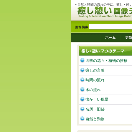
～自然と時間の流れの中に、癒し・憩
四季の花々・植物の推移
癒しの言葉
時間の流れ
水の流れ
懐かしい風景
名所・旧跡
自然と動物