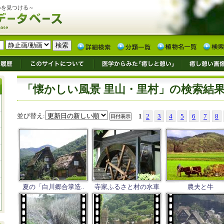
いを見つける～
「懐かしい風景 里山・里村」の検索結
並び替え:
1
2
3
4
5
6
7
8
夏の「白川郷合掌造..
寺家ふるさと村の水車
農夫と牛