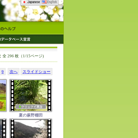
果
全 296 枚（1/15ページ)
9
次へ
スライドショー
夏の蕨野棚田