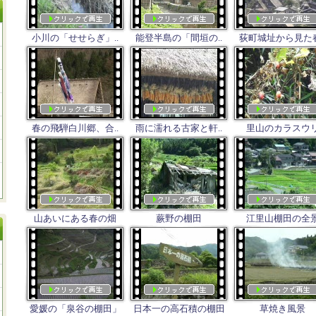
小川の「せせらぎ」..
能登半島の「間垣の..
荻町城址から見た春
春の飛騨白川郷、合..
雨に濡れる古家と軒..
里山のカラスウ
山あいにある春の畑
蕨野の棚田
江里山棚田の全
愛媛の「泉谷の棚田」
日本一の高石積の棚田
草焼き風景