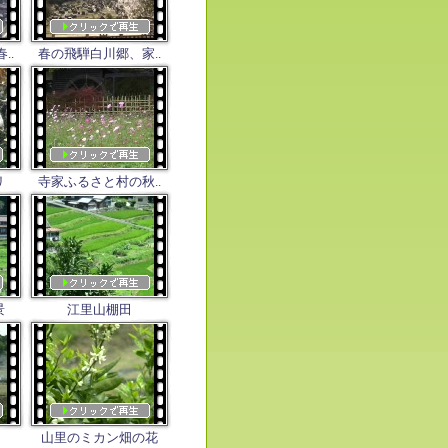
..
春の飛騨白川郷、家..
リ
寺家ふるさと村の秋..
景
江里山棚田
山里のミカン畑の花