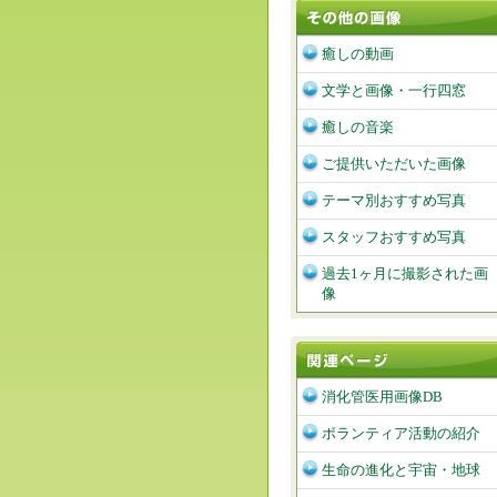
癒しの動画
文学と画像・一行四窓
癒しの音楽
ご提供いただいた画像
テーマ別おすすめ写真
スタッフおすすめ写真
過去1ヶ月に撮影された画
像
消化管医用画像DB
ボランティア活動の紹介
生命の進化と宇宙・地球