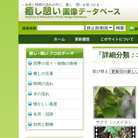
～自然と時間の流れの中に、癒し・憩いを見つける～
「詳細分類：
四季の花々・植物の推移
並び替え:
癒しの言葉
時間の流れ
水の流れ
懐かしい風景
名所・旧跡
サクラ（ソメイヨシ..
自然と動物