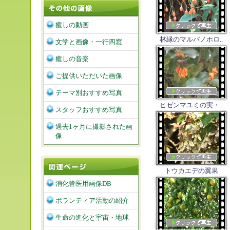
癒しの動画
林縁のマルバノホロ..
文学と画像・一行四窓
癒しの音楽
ご提供いただいた画像
テーマ別おすすめ写真
ヒゼンマユミの実・..
スタッフおすすめ写真
過去1ヶ月に撮影された画
像
トウカエデの翼果
消化管医用画像DB
ボランティア活動の紹介
生命の進化と宇宙・地球