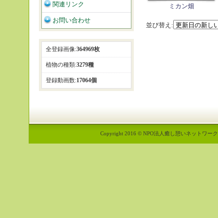
関連リンク
ミカン畑
お問い合わせ
並び替え:
全登録画像:
364969枚
植物の種類:
3279種
登録動画数:
17064個
Copyright 2016 © NPO法人癒し憩いネットワーク