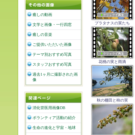
癒しの動画
プラタナスの実たち
文学と画像・一行四窓
癒しの音楽
ご提供いただいた画像
テーマ別おすすめ写真
花桃の実と雨滴
スタッフおすすめ写真
過去1ヶ月に撮影された画
像
秋の棚田と柿の実
消化管医用画像DB
ボランティア活動の紹介
生命の進化と宇宙・地球