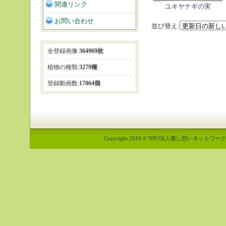
関連リンク
ユキヤナギの実
お問い合わせ
並び替え:
全登録画像:
364969枚
植物の種類:
3279種
登録動画数:
17064個
Copyright 2016 © NPO法人癒し憩いネットワーク