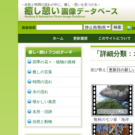
～自然と時間の流れの中に、癒し・憩いを見つける～
「詳細分類：
四季の花々・植物の推移
並び替え:
癒しの言葉
時間の流れ
水の流れ
懐かしい風景
名所・旧跡
晩秋の七ツ釜「海岸..
自然と動物