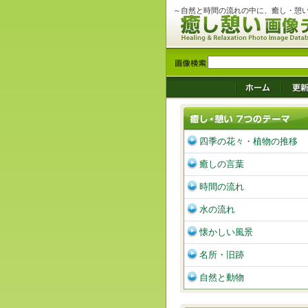
～自然と時間の流れの中に、癒し・憩
四季の花々・植物の推移
癒しの言葉
時間の流れ
水の流れ
懐かしい風景
名所・旧跡
自然と動物