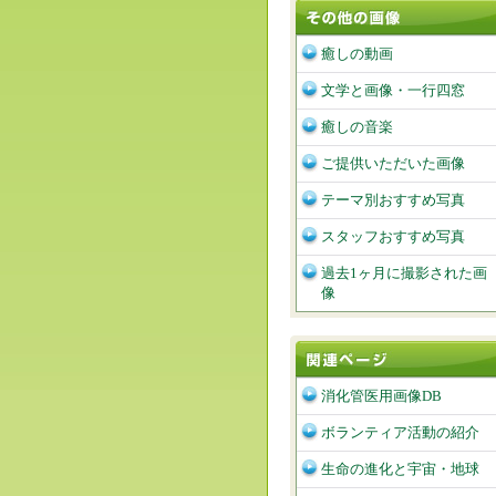
癒しの動画
文学と画像・一行四窓
癒しの音楽
ご提供いただいた画像
テーマ別おすすめ写真
スタッフおすすめ写真
過去1ヶ月に撮影された画
像
消化管医用画像DB
ボランティア活動の紹介
生命の進化と宇宙・地球