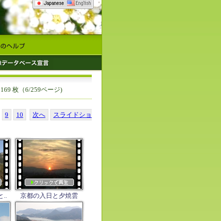
5169 枚（6/259ページ)
9
10
次へ
スライドショ
..
京都の入日と夕焼雲