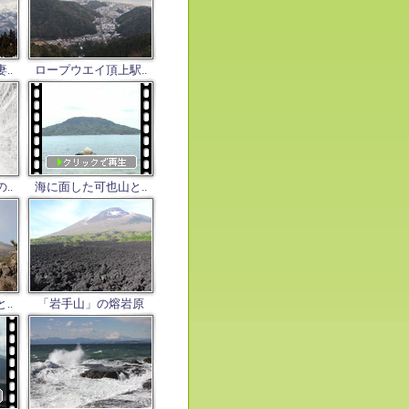
..
ロープウエイ頂上駅..
..
海に面した可也山と..
..
「岩手山」の熔岩原