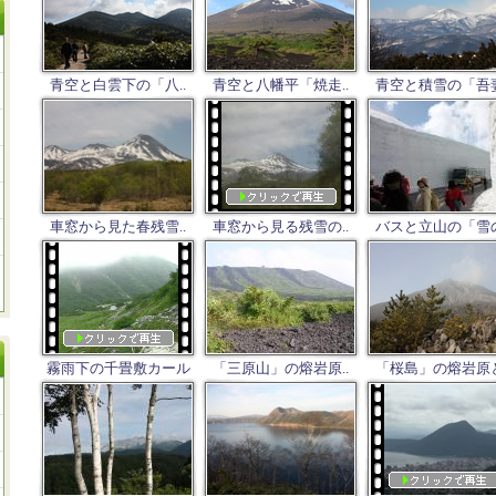
青空と白雲下の「八..
青空と八幡平「焼走..
青空と積雪の「吾妻
車窓から見た春残雪..
車窓から見る残雪の..
バスと立山の「雪の
霧雨下の千畳敷カール
「三原山」の熔岩原..
「桜島」の熔岩原と