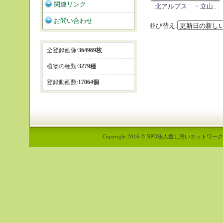
関連リンク
北アルプス ・立山..
お問い合わせ
並び替え:
全登録画像:
364969枚
植物の種類:
3279種
登録動画数:
17064個
Copyright 2016 © NPO法人癒し憩いネットワーク