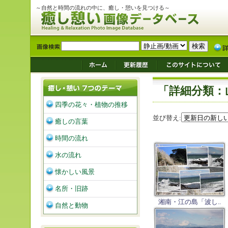
～自然と時間の流れの中に、癒し・憩いを見つける～
「詳細分類：
四季の花々・植物の推移
並び替え:
癒しの言葉
時間の流れ
水の流れ
懐かしい風景
名所・旧跡
湘南・江の島「波し..
自然と動物