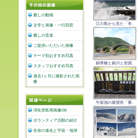
癒しの動画
江の島から見た「冬..
文学と画像・一行四窓
癒しの音楽
ご提供いただいた画像
テーマ別おすすめ写真
錦帯橋と錦川と岩国..
スタッフおすすめ写真
過去1ヶ月に撮影された画
像
牛留池の展望所「乗..
消化管医用画像DB
ボランティア活動の紹介
生命の進化と宇宙・地球