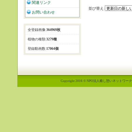
関連リンク
並び替え:
お問い合わせ
全登録画像:
364969枚
植物の種類:
3279種
登録動画数:
17064個
Copyright 2016 © NPO法人癒し憩いネットワーク