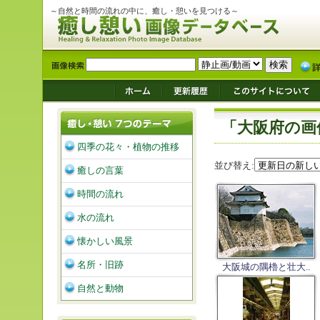
～自然と時間の流れの中に、癒し・憩いを見つける～
「大阪府の画
四季の花々・植物の推移
並び替え:
癒しの言葉
時間の流れ
水の流れ
懐かしい風景
名所・旧跡
大阪城の隅櫓と壮大..
自然と動物