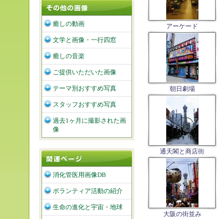
癒しの動画
アーケード
文学と画像・一行四窓
癒しの音楽
ご提供いただいた画像
テーマ別おすすめ写真
朝日劇場
スタッフおすすめ写真
過去1ヶ月に撮影された画
像
通天閣と商店街
消化管医用画像DB
ボランティア活動の紹介
生命の進化と宇宙・地球
大阪の街並み