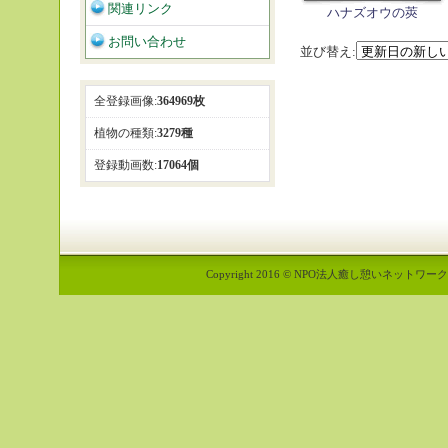
関連リンク
ハナズオウの莢
お問い合わせ
並び替え:
全登録画像:
364969枚
植物の種類:
3279種
登録動画数:
17064個
Copyright 2016 © NPO法人癒し憩いネットワーク