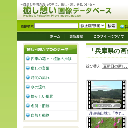
～自然と時間の流れの中に、癒し・憩いを見つける～
「兵庫県の画
四季の花々・植物の推移
並び替え:
癒しの言葉
時間の流れ
水の流れ
懐かしい風景
名所・旧跡
丹波篠山城址「本丸..
自然と動物