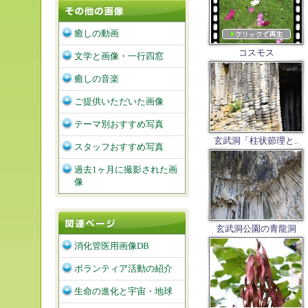
癒しの動画
コスモス
文学と画像・一行四窓
癒しの音楽
ご提供いただいた画像
テーマ別おすすめ写真
玄武洞「柱状節理と..
スタッフおすすめ写真
過去1ヶ月に撮影された画
像
玄武洞公園の青龍洞
消化管医用画像DB
ボランティア活動の紹介
生命の進化と宇宙・地球