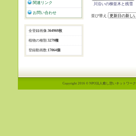
関連リンク
川沿いの柳並木と残雪
お問い合わせ
並び替え:
全登録画像:
364969枚
植物の種類:
3279種
登録動画数:
17064個
Copyright 2016 © NPO法人癒し憩いネットワーク