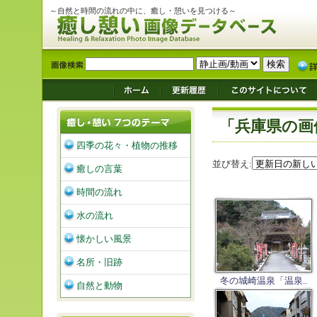
～自然と時間の流れの中に、癒し・憩いを見つける～
「兵庫県の画
四季の花々・植物の推移
並び替え:
癒しの言葉
時間の流れ
水の流れ
懐かしい風景
名所・旧跡
冬の城崎温泉「温泉..
自然と動物