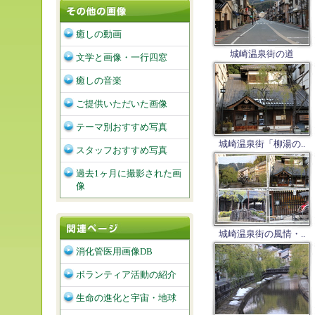
癒しの動画
城崎温泉街の道
文学と画像・一行四窓
癒しの音楽
ご提供いただいた画像
テーマ別おすすめ写真
城崎温泉街「柳湯の..
スタッフおすすめ写真
過去1ヶ月に撮影された画
像
城崎温泉街の風情・..
消化管医用画像DB
ボランティア活動の紹介
生命の進化と宇宙・地球