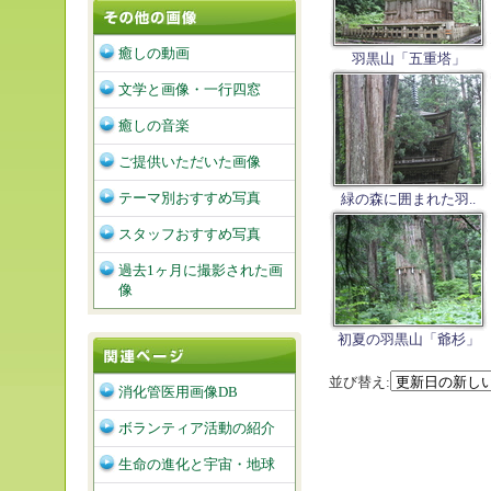
癒しの動画
羽黒山「五重塔」
文学と画像・一行四窓
癒しの音楽
ご提供いただいた画像
テーマ別おすすめ写真
緑の森に囲まれた羽..
スタッフおすすめ写真
過去1ヶ月に撮影された画
像
初夏の羽黒山「爺杉」
並び替え:
消化管医用画像DB
ボランティア活動の紹介
生命の進化と宇宙・地球