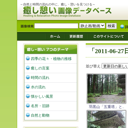
～自然と時間の流れの中に、癒し・憩いを見つける～
「2011-06
四季の花々・植物の推移
並び替え:
癒しの言葉
時間の流れ
水の流れ
懐かしい風景
名所・旧跡
羽黒山「五重塔」と..
自然と動物