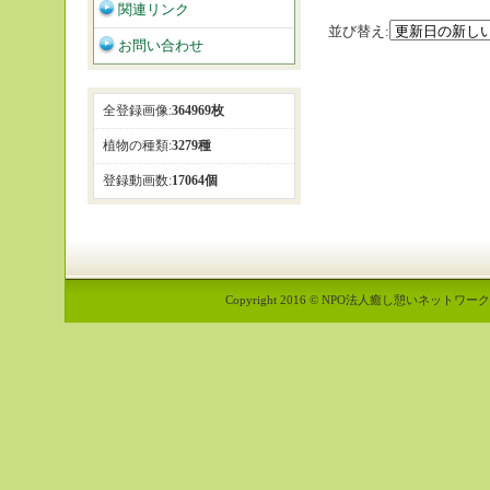
関連リンク
並び替え:
お問い合わせ
全登録画像:
364969枚
植物の種類:
3279種
登録動画数:
17064個
Copyright 2016 © NPO法人癒し憩いネットワーク