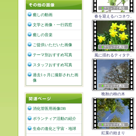
癒しの動画
春を迎えるハコネウ..
文学と画像・一行四窓
癒しの音楽
ご提供いただいた画像
テーマ別おすすめ写真
風に揺れるティタテ..
スタッフおすすめ写真
過去1ヶ月に撮影された画
像
晩秋の柿の木
消化管医用画像DB
ボランティア活動の紹介
生命の進化と宇宙・地球
紅葉の始まり