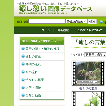
～自然と時間の流れの中に、癒し・憩いを見つける～
「癒しの言葉
四季の花々・植物の推移
並び替え:
癒しの言葉
時間の流れ
水の流れ
懐かしい風景
名所・旧跡
モミジの若葉
自然と動物