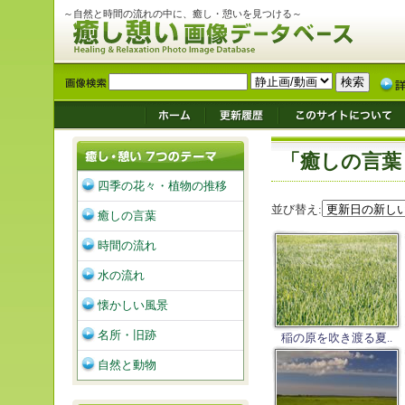
～自然と時間の流れの中に、癒し・憩いを見つける～
「癒しの言葉
四季の花々・植物の推移
並び替え:
癒しの言葉
時間の流れ
水の流れ
懐かしい風景
名所・旧跡
稲の原を吹き渡る夏..
自然と動物