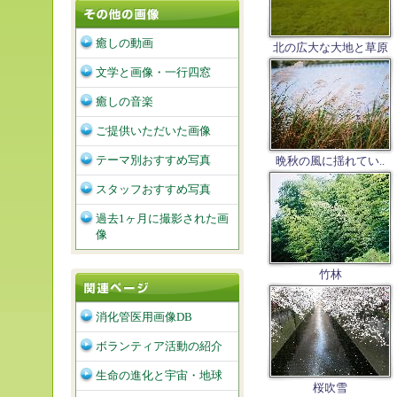
癒しの動画
北の広大な大地と草原
文学と画像・一行四窓
癒しの音楽
ご提供いただいた画像
テーマ別おすすめ写真
晩秋の風に揺れてい..
スタッフおすすめ写真
過去1ヶ月に撮影された画
像
竹林
消化管医用画像DB
ボランティア活動の紹介
生命の進化と宇宙・地球
桜吹雪