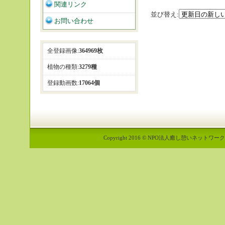
関連リンク
並び替え:
お問い合わせ
全登録画像:
364969枚
植物の種類:
3279種
登録動画数:
17064個
Copyright 2016 © NPO法人癒し憩いネットワーク