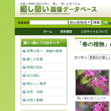
～自然と時間の流れの中に、癒し・憩いを見つける～
「春の植物」
四季の花々・植物の推移
並び替え:
癒しの言葉
時間の流れ
水の流れ
懐かしい風景
名所・旧跡
雨に濡れるベニバナ..
自然と動物