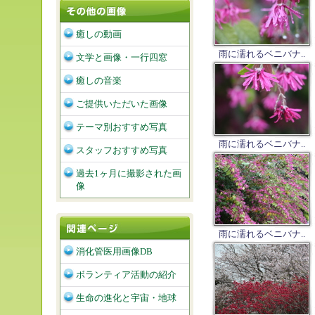
癒しの動画
雨に濡れるベニバナ..
文学と画像・一行四窓
癒しの音楽
ご提供いただいた画像
テーマ別おすすめ写真
雨に濡れるベニバナ..
スタッフおすすめ写真
過去1ヶ月に撮影された画
像
雨に濡れるベニバナ..
消化管医用画像DB
ボランティア活動の紹介
生命の進化と宇宙・地球