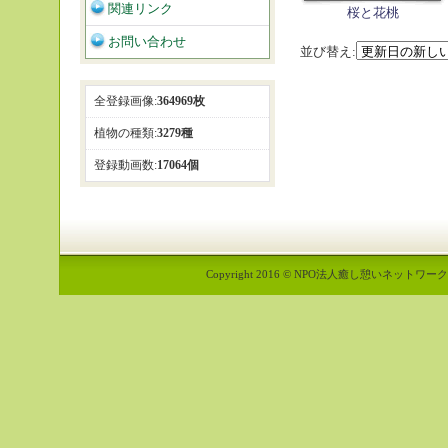
関連リンク
桜と花桃
お問い合わせ
並び替え:
全登録画像:
364969枚
植物の種類:
3279種
登録動画数:
17064個
Copyright 2016 © NPO法人癒し憩いネットワーク