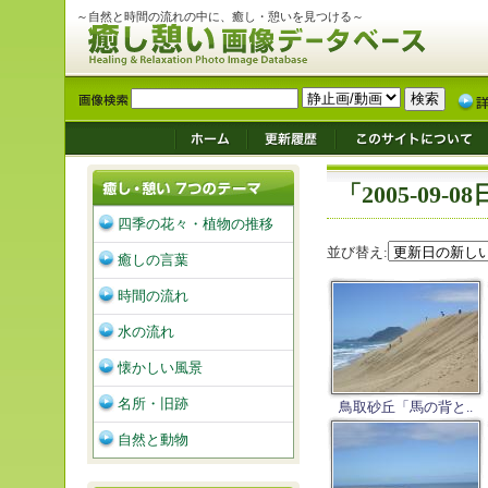
～自然と時間の流れの中に、癒し・憩いを見つける～
「2005-09
四季の花々・植物の推移
並び替え:
癒しの言葉
時間の流れ
水の流れ
懐かしい風景
名所・旧跡
鳥取砂丘「馬の背と..
自然と動物