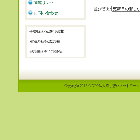
関連リンク
並び替え:
お問い合わせ
全登録画像:
364969枚
植物の種類:
3279種
登録動画数:
17064個
Copyright 2016 © NPO法人癒し憩いネットワーク