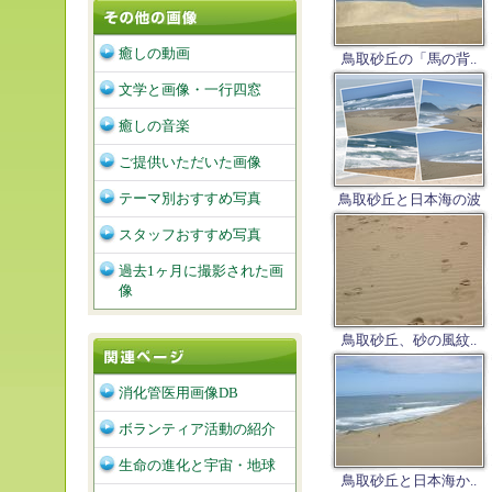
癒しの動画
鳥取砂丘の「馬の背..
文学と画像・一行四窓
癒しの音楽
ご提供いただいた画像
テーマ別おすすめ写真
鳥取砂丘と日本海の波
スタッフおすすめ写真
過去1ヶ月に撮影された画
像
鳥取砂丘、砂の風紋..
消化管医用画像DB
ボランティア活動の紹介
生命の進化と宇宙・地球
鳥取砂丘と日本海か..