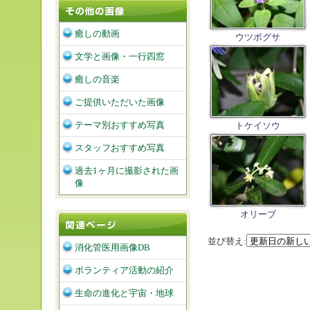
癒しの動画
ウツボグサ
文学と画像・一行四窓
癒しの音楽
ご提供いただいた画像
テーマ別おすすめ写真
トケイソウ
スタッフおすすめ写真
過去1ヶ月に撮影された画
像
オリーブ
並び替え:
消化管医用画像DB
ボランティア活動の紹介
生命の進化と宇宙・地球