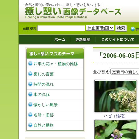
～自然と時間の流れの中に、癒し・憩いを見つける～
「2006-06
四季の花々・植物の推移
並び替え:
癒しの言葉
時間の流れ
水の流れ
懐かしい風景
名所・旧跡
ハゼ（雄花）
自然と動物