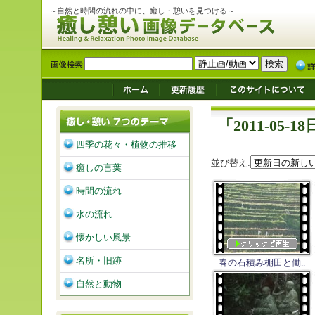
～自然と時間の流れの中に、癒し・憩いを見つける～
「2011-05
四季の花々・植物の推移
並び替え:
癒しの言葉
時間の流れ
水の流れ
懐かしい風景
名所・旧跡
春の石積み棚田と働..
自然と動物