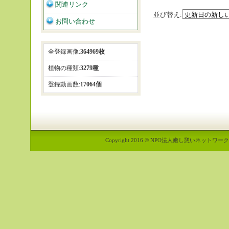
関連リンク
並び替え:
お問い合わせ
全登録画像:
364969枚
植物の種類:
3279種
登録動画数:
17064個
Copyright 2016 © NPO法人癒し憩いネットワーク