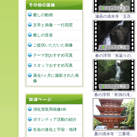
癒しの動画
瀬高の清水寺「五百..
文学と画像・一行四窓
癒しの音楽
ご提供いただいた画像
テーマ別おすすめ写真
春の浮羽「魚返りの..
スタッフおすすめ写真
過去1ヶ月に撮影された画
像
春の浮羽「斧渕の滝」
消化管医用画像DB
ボランティア活動の紹介
生命の進化と宇宙・地球
夏の清水寺「三重塔」