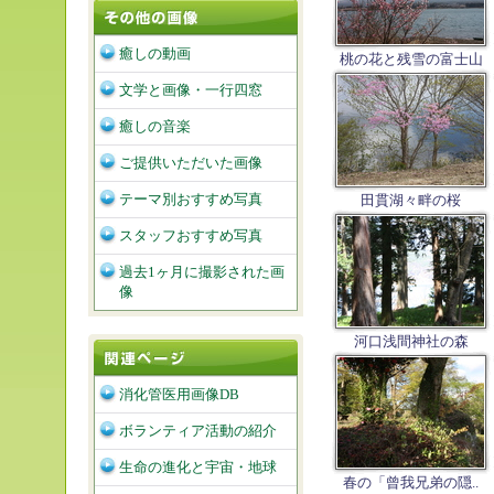
癒しの動画
桃の花と残雪の富士山
文学と画像・一行四窓
癒しの音楽
ご提供いただいた画像
テーマ別おすすめ写真
田貫湖々畔の桜
スタッフおすすめ写真
過去1ヶ月に撮影された画
像
河口浅間神社の森
消化管医用画像DB
ボランティア活動の紹介
生命の進化と宇宙・地球
春の「曾我兄弟の隠..