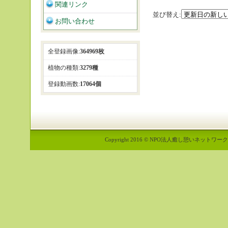
関連リンク
並び替え:
お問い合わせ
全登録画像:
364969枚
植物の種類:
3279種
登録動画数:
17064個
Copyright 2016 © NPO法人癒し憩いネットワーク