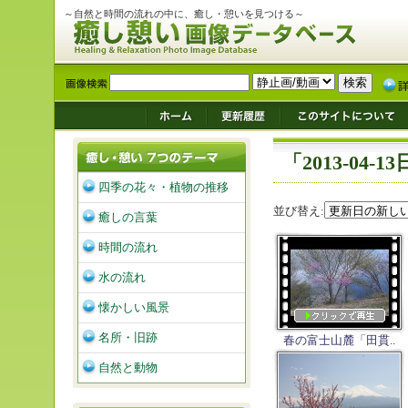
～自然と時間の流れの中に、癒し・憩いを見つける～
「2013-04
四季の花々・植物の推移
並び替え:
癒しの言葉
時間の流れ
水の流れ
懐かしい風景
名所・旧跡
春の富士山麓「田貫..
自然と動物