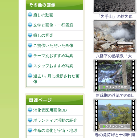
癒しの動画
「岩手山」の熔岩原
文学と画像・一行四窓
癒しの音楽
ご提供いただいた画像
テーマ別おすすめ写真
八幡平の熱噴泉「太..
スタッフおすすめ写真
過去1ヶ月に撮影された画
像
新緑期の渓流での倒..
消化管医用画像DB
ボランティア活動の紹介
生命の進化と宇宙・地球
春の発荷峠と十和田湖