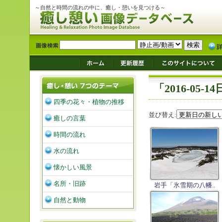
～自然と時間の流れの中に、癒し・憩いを見つける～
「2016-05
四季の花々・植物の推移
並び替え:
癒しの言葉
時間の流れ
水の流れ
懐かしい風景
名所・旧跡
岩手「氷雪期の八幡..
自然と動物