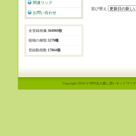
関連リンク
並び替え:
お問い合わせ
全登録画像:
364969枚
植物の種類:
3279種
登録動画数:
17064個
Copyright 2016 © NPO法人癒し憩いネットワーク