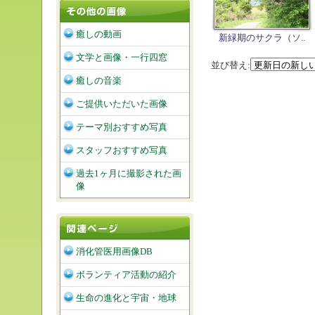
癒しの動画
新緑期のサクラ（ソ..
文学と画像・一行四窓
並び替え:
癒しの音楽
ご提供いただいた画像
テーマ別おすすめ写真
スタッフおすすめ写真
過去1ヶ月に撮影された画
像
消化管医用画像DB
ボランティア活動の紹介
生命の進化と宇宙・地球