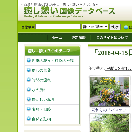
～自然と時間の流れの中に、癒し・憩いを見つける～
「2018-04
四季の花々・植物の推移
並び替え:
癒しの言葉
時間の流れ
水の流れ
懐かしい風景
名所・旧跡
花飾りの「バスケッ..
自然と動物