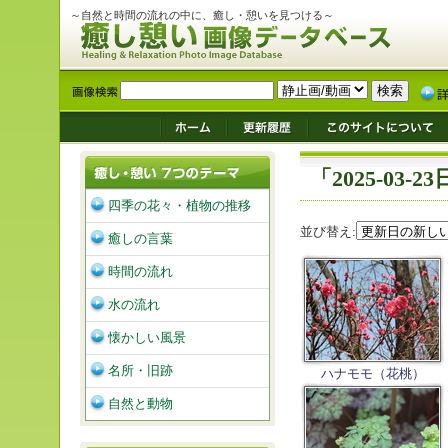
～自然と時間の流れの中に、癒し・憩いを見つける～
「2025-03
四季の花々・植物の推移
並び替え:
癒しの言葉
時間の流れ
水の流れ
懐かしい風景
名所・旧跡
ハナモモ（花桃）
自然と動物