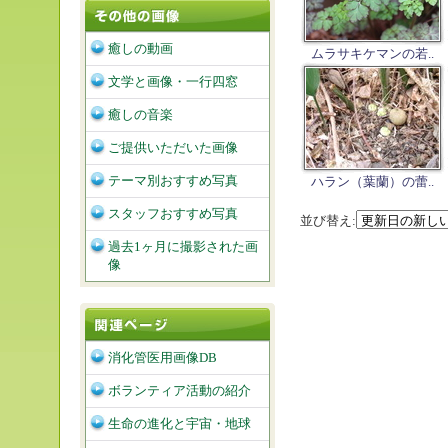
癒しの動画
ムラサキケマンの若..
文学と画像・一行四窓
癒しの音楽
ご提供いただいた画像
テーマ別おすすめ写真
ハラン（葉蘭）の蕾..
スタッフおすすめ写真
並び替え:
過去1ヶ月に撮影された画
像
消化管医用画像DB
ボランティア活動の紹介
生命の進化と宇宙・地球