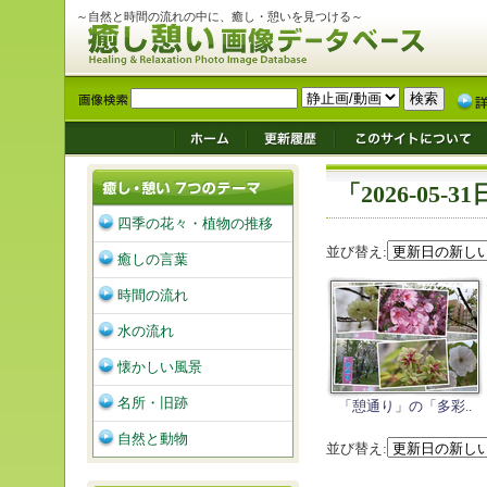
～自然と時間の流れの中に、癒し・憩いを見つける～
「2026-05
四季の花々・植物の推移
並び替え:
癒しの言葉
時間の流れ
水の流れ
懐かしい風景
名所・旧跡
「憩通り」の「多彩..
自然と動物
並び替え: