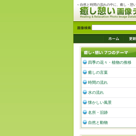
～自然と時間の流れの中に、癒し・憩
四季の花々・植物の推移
癒しの言葉
時間の流れ
水の流れ
懐かしい風景
名所・旧跡
自然と動物