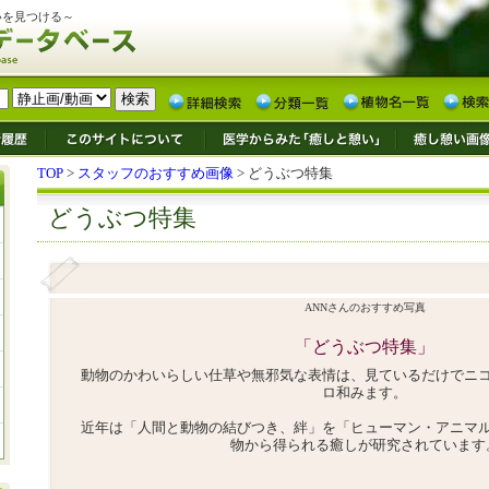
いを見つける～
TOP
>
スタッフのおすすめ画像
> どうぶつ特集
どうぶつ特集
ANNさんのおすすめ写真
「どうぶつ特集」
動物のかわいらしい仕草や無邪気な表情は、見ているだけでニ
ロ和みます。
近年は「人間と動物の結びつき、絆」を「ヒューマン・アニマ
物から得られる癒しが研究されています