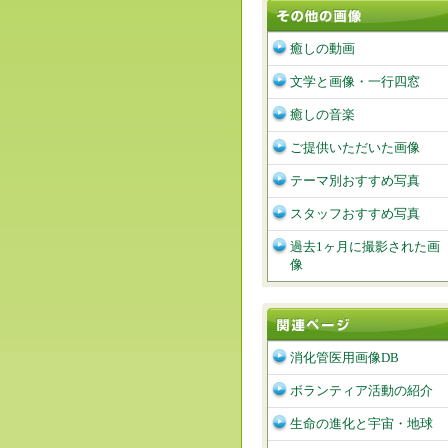
癒しの動画
文学と画像・一行四窓
癒しの音楽
ご提供いただいた画像
テーマ別おすすめ写真
スタッフおすすめ写真
過去1ヶ月に撮影された画
像
消化管医用画像DB
ボランティア活動の紹介
生命の進化と宇宙・地球