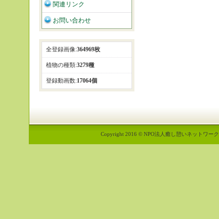
関連リンク
お問い合わせ
全登録画像:
364969枚
植物の種類:
3279種
登録動画数:
17064個
Copyright 2016 © NPO法人癒し憩いネットワーク