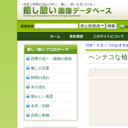
～自然と時間の流れの中に、癒し・憩いを見つける～
TOP
>
スタッフのおすす
ヘンテコな植
四季の花々・植物の推移
癒しの言葉
時間の流れ
水の流れ
懐かしい風景
名所・旧跡
自然と動物