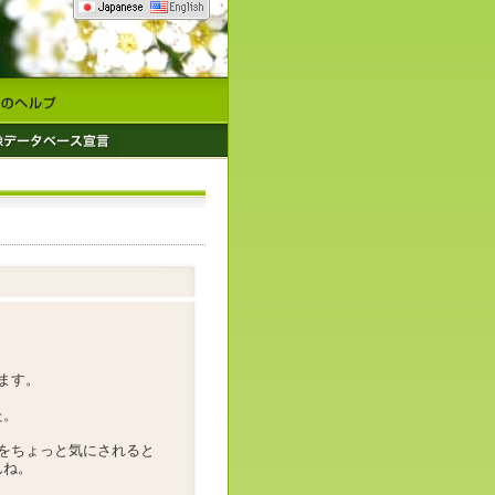
ます。
た。
をちょっと気にされると
んね。