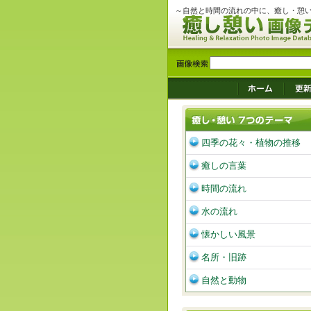
～自然と時間の流れの中に、癒し・憩
四季の花々・植物の推移
癒しの言葉
時間の流れ
水の流れ
懐かしい風景
名所・旧跡
自然と動物