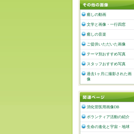
癒しの動画
文学と画像・一行四窓
癒しの音楽
ご提供いただいた画像
テーマ別おすすめ写真
スタッフおすすめ写真
過去1ヶ月に撮影された画
像
消化管医用画像DB
ボランティア活動の紹介
生命の進化と宇宙・地球