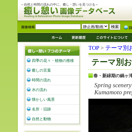
～自然と時間の流れの中に、癒し・憩いを見つける～
TOP
>
テーマ別
テーマ別お
四季の花々・植物の推移
癒しの言葉
春・新緑期の鍋ヶ滝
時間の流れ
Spring scenery 
水の流れ
Kumamoto pref
懐かしい風景
名所・旧跡
自然と動物