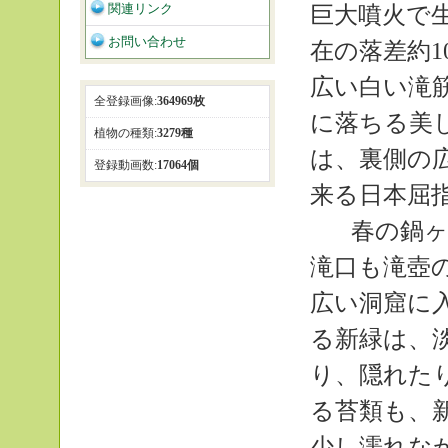
関連リンク
巨大噴火で
お問い合わせ
在の落差約1
広い白い滝
全登録画像:
364969枚
に落ちる美
植物の種類:
3279種
は、裏側の
登録動画数:
17064個
来る日本屈
春の鍋ヶ
滝口も滝壺
広い洞窟に
る新緑は、
り、隠れた
る苔類も、
少し濡れな