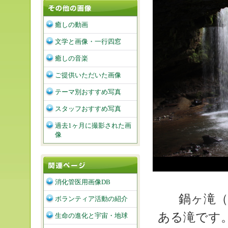
癒しの動画
文学と画像・一行四窓
癒しの音楽
ご提供いただいた画像
テーマ別おすすめ写真
スタッフおすすめ写真
過去1ヶ月に撮影された画
像
消化管医用画像DB
鍋ヶ滝（
ボランティア活動の紹介
ある滝です
生命の進化と宇宙・地球