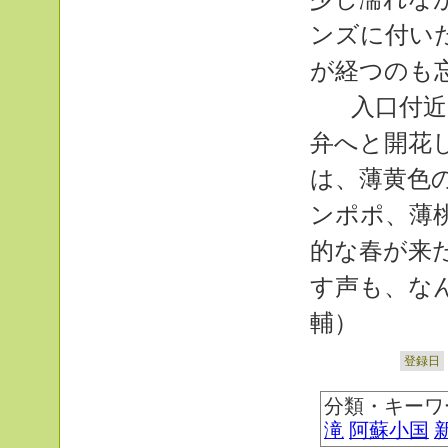
ンズに付い
が経つのも
入口付近
弁へと開花
は、薄黄色
ンポポ、薄
的な春が来
す声も、な
輔）
登録日
分類・キーワ
滝
阿蘇小国