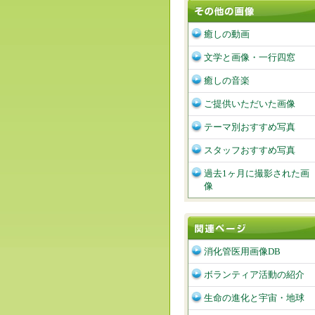
癒しの動画
文学と画像・一行四窓
癒しの音楽
ご提供いただいた画像
テーマ別おすすめ写真
スタッフおすすめ写真
過去1ヶ月に撮影された画
像
消化管医用画像DB
ボランティア活動の紹介
生命の進化と宇宙・地球