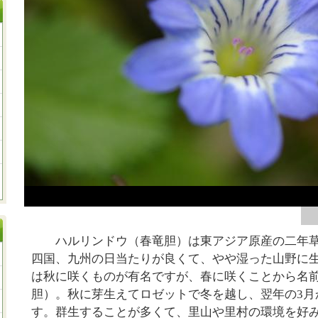
ハルリンドウ（春竜胆）は東アジア原産の二年草
四国、九州の日当たりが良くて、やや湿った山野に
は秋に咲くものが有名ですが、春に咲くことから名
胆）。秋に芽生えてロゼットで冬を越し、翌年の3月
す。群生することが多くて、里山や里村の環境を好