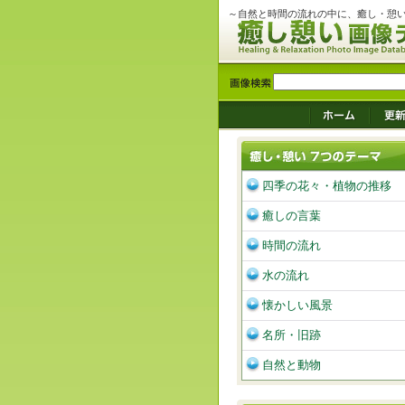
～自然と時間の流れの中に、癒し・憩
四季の花々・植物の推移
癒しの言葉
時間の流れ
水の流れ
懐かしい風景
名所・旧跡
自然と動物