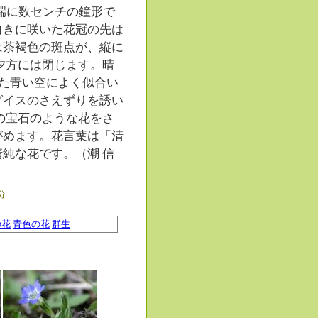
端に数センチの鐘形で
向きに咲いた花冠の先は
は茶褐色の斑点が、縦に
夕方には閉じます。晴
れた青い空によく似合い
グイスのさえずりを誘い
の宝石のような花をさ
がめます。花言葉は「清
純な花です。（潮 信
6分
の花
青色の花
群生