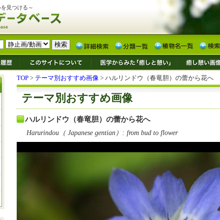
いを見つける～
TOP
>
テーマ別おすすめ画像
> ハルリンドウ（春竜胆）の蕾から花へ
テーマ別おすすめ画像
ハルリンドウ（春竜胆）の蕾から花へ
Harurindou（ Japanese gentian）: from bud to flower