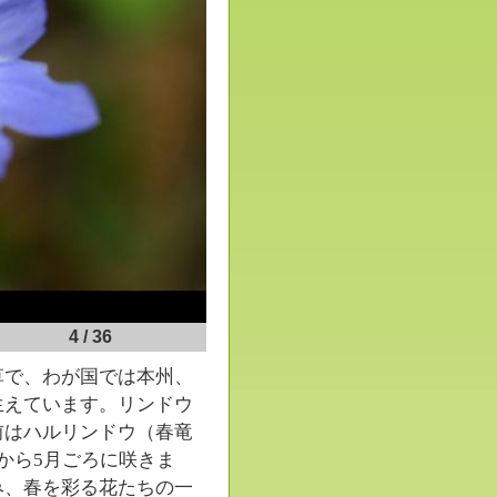
5
/
36
で、わが国では本州、
生えています。リンドウ
前はハルリンドウ（春竜
から5月ごろに咲きま
み、春を彩る花たちの一