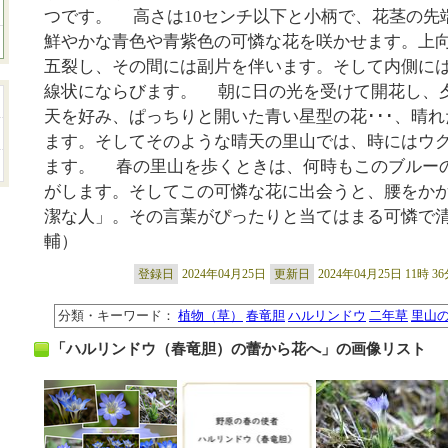
つです。 高さは10センチ以下と小柄で、花茎の先
鮮やかな青色や青紫色の可憐な花を咲かせます。上
五裂し、その間には副片を伴います。そして内側に
線状にならびます。 朝に日の光を受けて開花し、
天を好み、ぱっちりと開いた青い星型の花･･･、晴
ます。そしてそのような晴天の里山では、時にはウ
ます。 春の里山を歩くときは、何時もこのブルー
がします。そしてこの可憐な花に出会うと、腰をか
潔な人」。その言葉がぴったりと当てはまる可憐で清
輔）
登録日
2024年04月25日
更新日
2024年04月25日 11時 3
分類・キーワード：
植物（草）
春竜胆
ハルリンドウ
二年草
里山
「ハルリンドウ（春竜胆）の蕾から花へ」の画像リスト