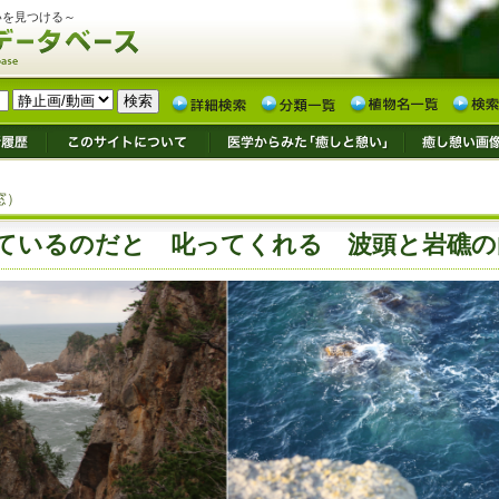
いを見つける～
窓）
ているのだと 叱ってくれる 波頭と岩礁の