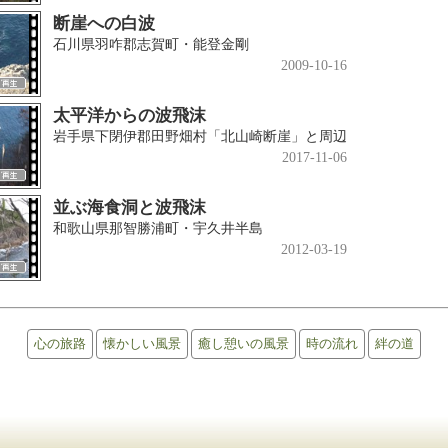
断崖への白波
石川県羽咋郡志賀町・能登金剛
2009-10-16
太平洋からの波飛沫
岩手県下閉伊郡田野畑村「北山崎断崖」と周辺
2017-11-06
並ぶ海食洞と波飛沫
和歌山県那智勝浦町・宇久井半島
2012-03-19
心の旅路
懐かしい風景
癒し憩いの風景
時の流れ
絆の道