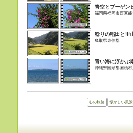
青空とブーゲン
福岡県福岡市西区能
稔りの稲田と里
鳥取県東伯郡
青い海に浮かぶ
沖縄県国頭郡国頭村
心の旅路
懐かしい風景