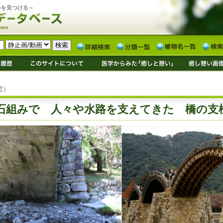
いを見つける～
窓）
石組みで 人々や水路を支えてきた 橋の