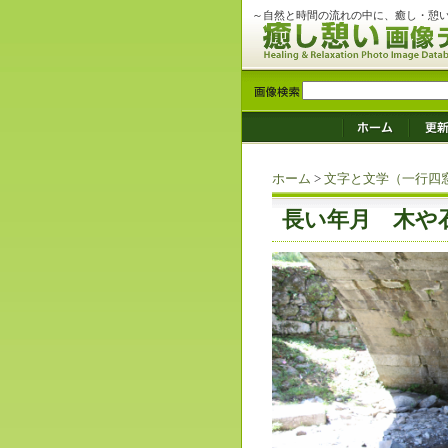
～自然と時間の流れの中に、癒し・憩
ホーム
>
文字と文学（一行四
長い年月 木や