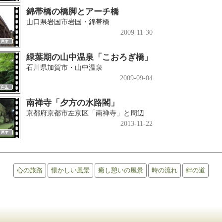
錦帯橋の橋脚とアーチ橋
山口県岩国市岩国・錦帯橋
2009-11-30
緑葉期の山中温泉「こおろぎ橋」
石川県加賀市・山中温泉
2009-09-04
南禅寺「夕方の水路閣」
京都府京都市左京区「南禅寺」と周辺
2013-11-22
心の旅路
懐かしい風景
癒し憩いの風景
時の流れ
絆の道