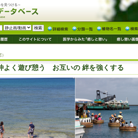
いを見つける～
窓）
仲よく遊び憩う お互いの 絆を強くする