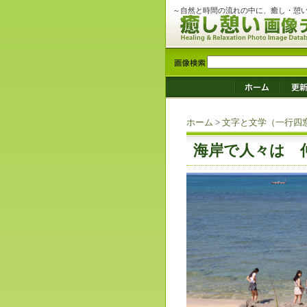
～自然と時間の流れの中に、癒し・憩
ホーム
>
文字と文学（一行四
海岸で人々は 