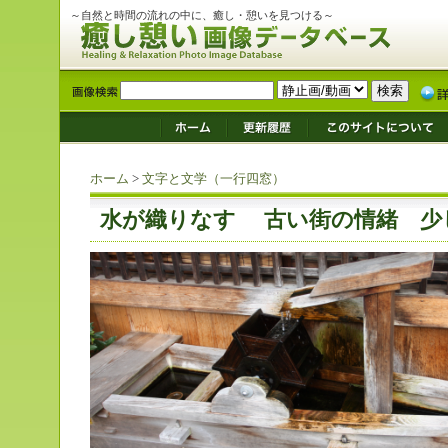
～自然と時間の流れの中に、癒し・憩いを見つける～
ホーム
>
文字と文学（一行四窓）
水が織りなす 古い街の情緒 少