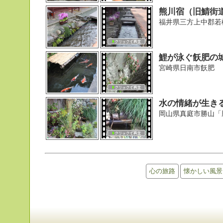
熊川宿（旧鯖街
福井県三方上中郡若
鯉が泳ぐ飫肥の
宮崎県日南市飫肥
水の情緒が生き
岡山県真庭市勝山「
心の旅路
懐かしい風景