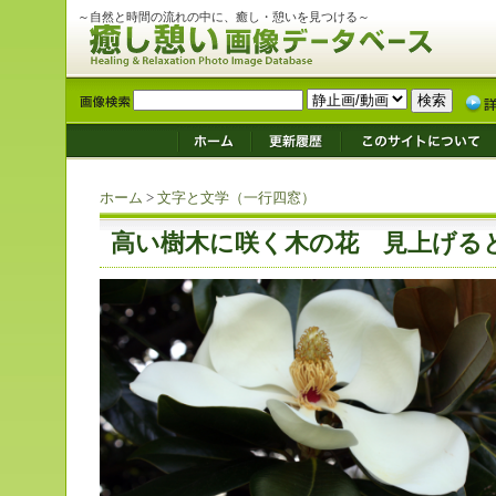
～自然と時間の流れの中に、癒し・憩いを見つける～
ホーム
>
文字と文学（一行四窓）
高い樹木に咲く木の花 見上げ