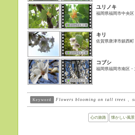
ユリノキ
福岡県福岡市中央区
キリ
佐賀県唐津市鎮西町
コブシ
福岡県福岡市南区・
Flowers blooming on tall trees 、s
Keyword
心の旅路
懐かしい風景