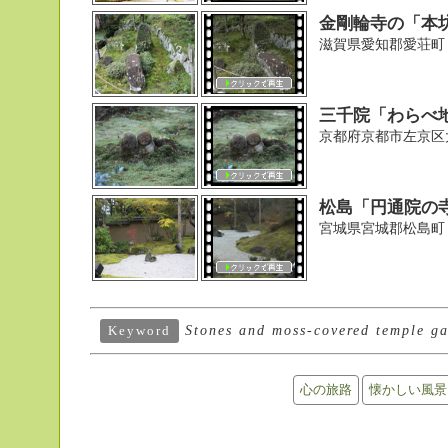
金剛輪寺の「本
滋賀県愛知郡愛荘町
三千院「わらべ
京都府京都市左京区
松島「円通院の
宮城県宮城郡松島町
Stones and moss-covered temple ga
Keyword
心の旅路
懐かしい風景