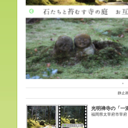
静止
光明禅寺の「一
福岡県太宰府市宰府