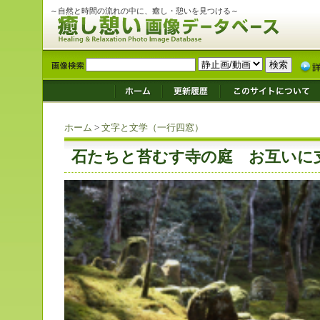
～自然と時間の流れの中に、癒し・憩いを見つける～
ホーム
>
文字と文学（一行四窓）
石たちと苔むす寺の庭 お互いに