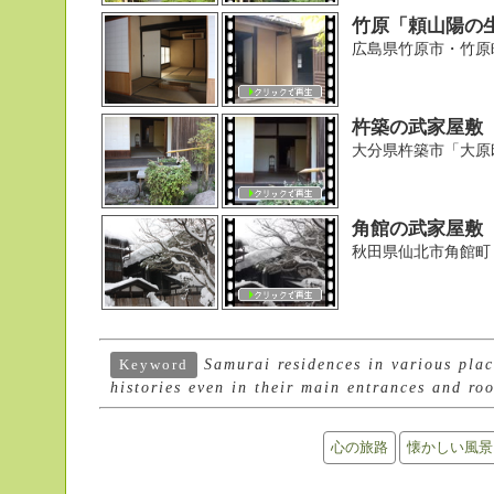
竹原「頼山陽の
広島県竹原市・竹原
杵築の武家屋敷
大分県杵築市「大原
角館の武家屋敷
秋田県仙北市角館町
Samurai residences in various plac
Keyword
histories even in their main entrances and ro
心の旅路
懐かしい風景